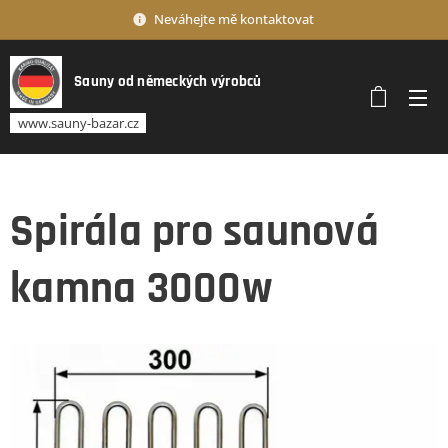
Neváhejte mě kontaktovat
Sauny od německých výrobců
www.sauny-bazar.cz
Spirála pro saunová
kamna 3000w